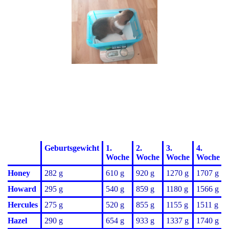
Geburtsgewicht
1.
2.
3.
4.
Woche
Woche
Woche
Woche
Honey
282 g
610 g
920 g
1270 g
1707 g
Howard
295 g
540 g
859 g
1180 g
1566 g
Hercules
275 g
520 g
855 g
1155 g
1511 g
Hazel
290 g
654 g
933 g
1337 g
1740 g