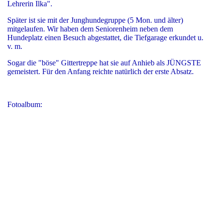
Lehrerin Ilka".
Später ist sie mit der Junghundegruppe (5 Mon. und älter)
mitgelaufen. Wir haben dem Seniorenheim neben dem
Hundeplatz einen Besuch abgestattet, die Tiefgarage erkundet u.
v. m.
Sogar die "böse" Gittertreppe hat sie auf Anhieb als JÜNGSTE
gemeistert. Für den Anfang reichte natürlich der erste Absatz.
Fotoalbum:
Was machen die denn da???
Hey, ich will auch mitmachen!!!
Platz da, ich wurde gerufen!!!