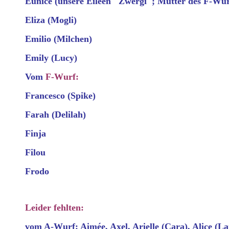
Eunice (unsere Eileen "Zwergi"; Mutter des F-Wur
Eliza (Mogli)
Emilio (Milchen)
Emily (Lucy)
Vom
F-Wurf:
Francesco (Spike)
Farah (Delilah)
Finja
Filou
Frodo
Leider fehlten:
vom A-Wurf: Aimée, Axel, Arielle (Cara), Alice (La