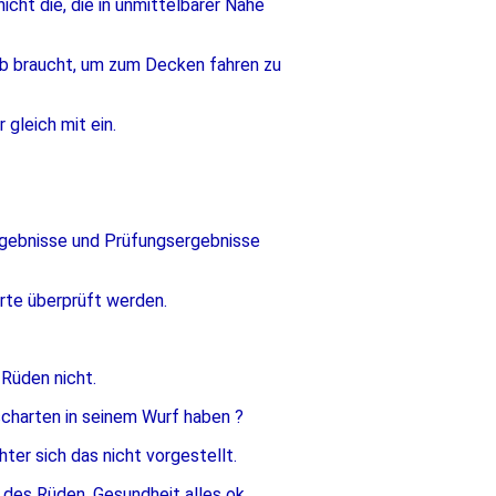
nicht die, die in unmittelbarer Nähe
aub braucht, um zum Decken fahren zu
gleich mit ein.
rgebnisse und Prüfungsergebnisse
rte überprüft werden.
Rüden nicht.
charten in seinem Wurf haben ?
ter sich das nicht vorgestellt.
des Rüden, Gesundheit alles ok.