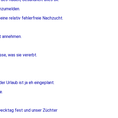
anzumelden.
eine relativ fehlerfreie Nachzucht.
ht annehmen.
se, was sie vererbt.
r Urlaub ist ja eh eingeplant.
e.
Decktag fest und unser Züchter